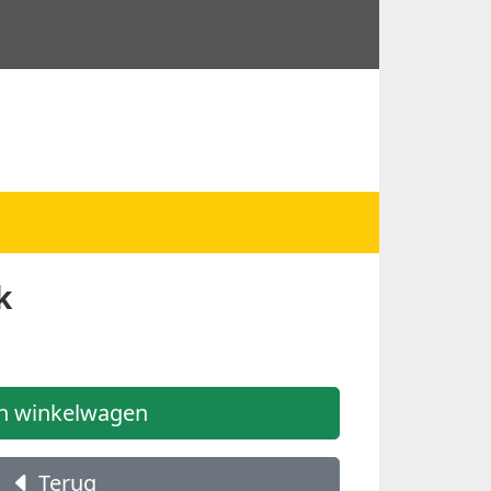
k
n winkelwagen
Terug